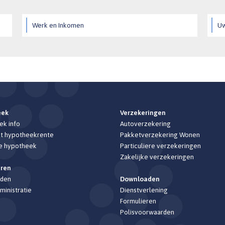
Werk en Inkomen
Uw
eek
Verzekeringen
k info
Autoverzekering
t hypotheekrente
Pakketverzekering Wonen
e hypotheek
Particuliere verzekeringen
Zakelijke verzekeringen
eren
den
Downloaden
ministratie
Dienstverlening
Formulieren
Polisvoorwaarden