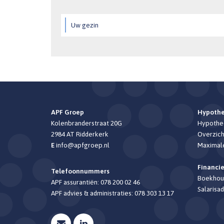
Uw gezin
APF Groep
Hypoth
Kolenbranderstraat 20G
Hypothee
2984 AT
Ridderkerk
Overzich
E
info@apfgroep.nl
Maximal
Financi
Telefoonnummers
Boekhou
APF assurantiën:
078 200 02 46
Salarisad
APF advies & administraties:
078 303 13 17