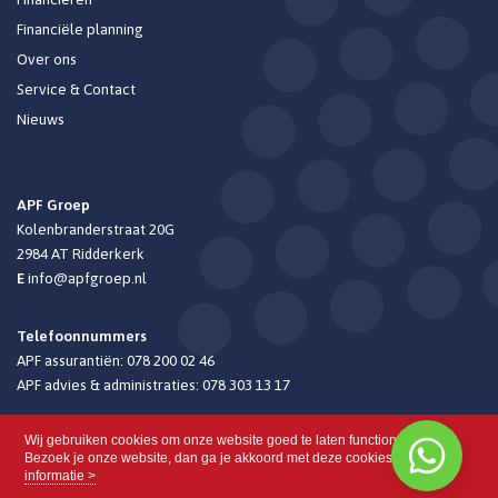
Financiële planning
Over ons
Service & Contact
Nieuws
APF Groep
Kolenbranderstraat 20G
2984 AT
Ridderkerk
E
info@apfgroep.nl
Telefoonnummers
APF assurantiën:
078 200 02 46
APF advies & administraties:
078 303 13 17
Wij gebruiken cookies om onze website goed te laten functioneren.
Bezoek je onze website, dan ga je akkoord met deze cookies.
Meer
informatie >