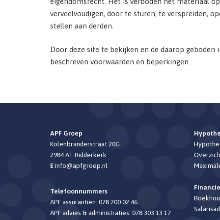
eigendomsrecht. Het is verboden het materiaal op d
verveelvoudigen, door te sturen, te verspreiden, 
stellen aan derden.
Door deze site te bekijken en de daarop geboden 
beschreven voorwaarden en beperkingen.
APF Groep
Hypoth
Kolenbranderstraat 20G
Hypothee
2984 AT
Ridderkerk
Overzich
E
info@apfgroep.nl
Maximal
Financi
Telefoonnummers
Boekhou
APF assurantiën:
078 200 02 46
Salarisad
APF advies & administraties:
078 303 13 17