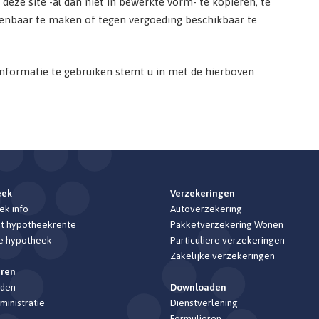
eze site -al dan niet in bewerkte vorm- te kopiëren, te
openbaar te maken of tegen vergoeding beschikbaar te
informatie te gebruiken stemt u in met de hierboven
eek
Verzekeringen
k info
Autoverzekering
t hypotheekrente
Pakketverzekering Wonen
e hypotheek
Particuliere verzekeringen
Zakelijke verzekeringen
eren
den
Downloaden
ministratie
Dienstverlening
Formulieren