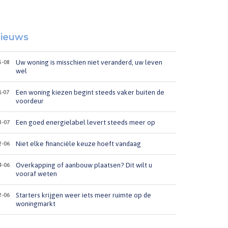
ieuws
Uw woning is misschien niet veranderd, uw leven
5-08
wel
Een woning kiezen begint steeds vaker buiten de
1-07
voordeur
Een goed energielabel levert steeds meer op
8-07
Niet elke financiële keuze hoeft vandaag
2-06
Overkapping of aanbouw plaatsen? Dit wilt u
4-06
vooraf weten
Starters krijgen weer iets meer ruimte op de
2-06
woningmarkt