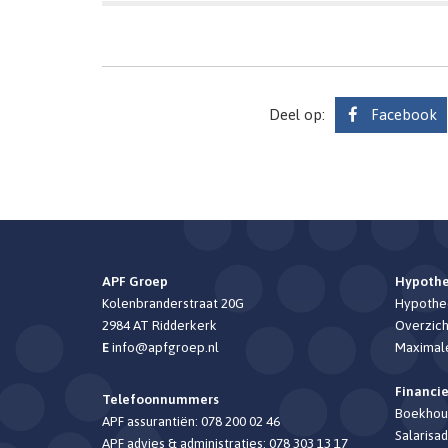
Deel op:
Facebook
APF Groep
Hypoth
Kolenbranderstraat 20G
Hypothee
2984 AT
Ridderkerk
Overzich
E
info@apfgroep.nl
Maximal
Financi
Telefoonnummers
Boekhou
APF assurantiën:
078 200 02 46
Salarisad
APF advies & administraties:
078 303 13 17