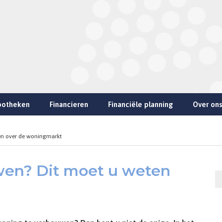
potheken
Financieren
Financiële planning
Over ons
en over de woningmarkt
wen? Dit moet u weten