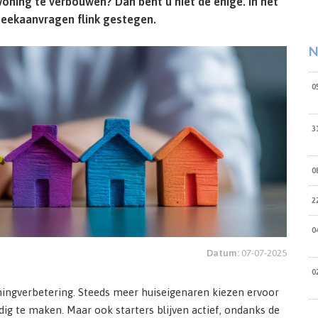
oning te verbouwen? Dan bent u niet de enige. In het
heekaanvragen flink gestegen.
N
0
3
0
2
0
Datum:
07-07-2025
0
ningverbetering. Steeds meer huiseigenaren kiezen ervoor
g te maken. Maar ook starters blijven actief, ondanks de