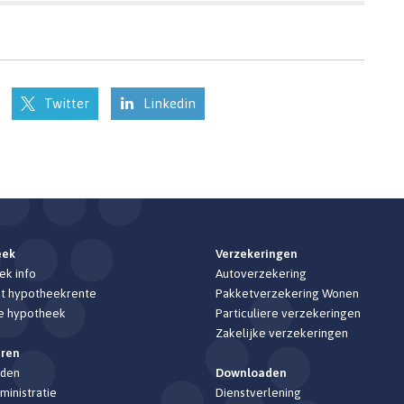
Twitter
Linkedin
eek
Verzekeringen
k info
Autoverzekering
t hypotheekrente
Pakketverzekering Wonen
e hypotheek
Particuliere verzekeringen
Zakelijke verzekeringen
eren
den
Downloaden
ministratie
Dienstverlening