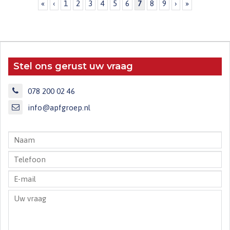
«
‹
1
2
3
4
5
6
7
8
9
›
»
Stel ons gerust uw vraag
078 200 02 46
info@apfgroep.nl