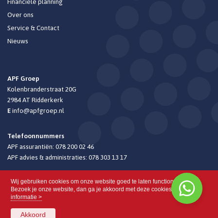
Financiële planning
Over ons
Service & Contact
Nieuws
APF Groep
Kolenbranderstraat 20G
2984 AT
Ridderkerk
E
info@apfgroep.nl
Telefoonnummers
APF assurantiën:
078 200 02 46
APF advies & administraties:
078 303 13 17
Wij gebruiken cookies om onze website goed te laten functioneren.
Bezoek je onze website, dan ga je akkoord met deze cookies.
Meer
informatie >
Akkoord